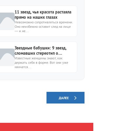
11 звезд, чья красота растаяла
прямо на наших глазах
Невозможно сопротивляться времени.
Оно неизбежно оставит след на лице
— и не...
Звездные бабушки: 9 звезд,
сломавших стереотип о
платочках и пирожках
Известные женщины знают, как
держать себя в форме. Вот они уже
нянчатся...
ДАЛЕЕ