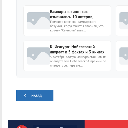
Вампиры в кино: как
изменились 10 актеров,
игравших культовых
Помните времена вампирского
безумия, когда фанаты спорили, что
“кровососов”?
круче - “Сумерки” или...
К. Исигуро: Нобелевский
лауреат в 5 фактах и 3 книгах
5 октября Кадзуо Исигуро стал новым
обладателем Нобелевской премии по
литературе: первым...
НАЗАД