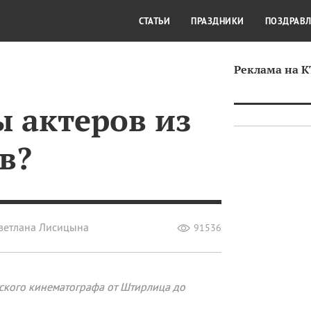
СТИЛЬ ЖИЗНИ
КУЛЬТУРА
КРА
СТАТЬИ
ПРАЗДНИКИ
ПОЗДРАВ
Реклама на 
ы актеров из
в?
ветлана Лисицына
91536
тского кинематографа от Штирлица до