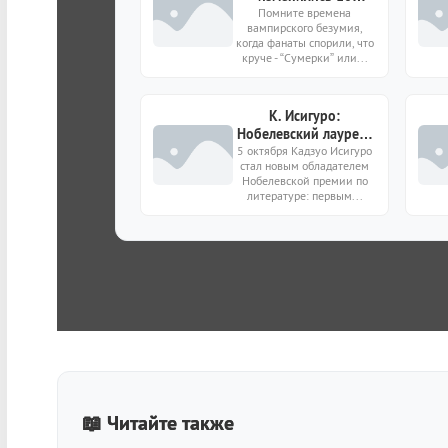
актеров, игравших
Помните времена
вампирского безумия,
культовых
когда фанаты спорили, что
“кровососов”?
круче - “Сумерки” или...
К. Исигуро:
Нобелевский лауреат
в 5 фактах и 3 книгах
5 октября Кадзуо Исигуро
стал новым обладателем
Нобелевской премии по
литературе: первым...
📖 Читайте также