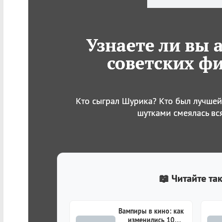
Узнаете ли вы 
советских ф
Кто сыграл Шурика? Кто был лучшей
шутками смеялась вс
📖 Читайте та
Вампиры в кино: как
изменились 10