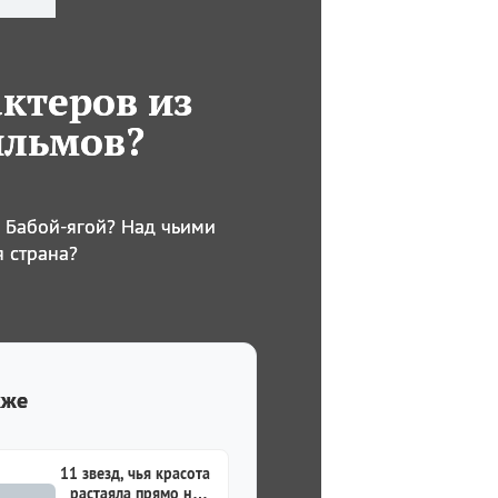
актеров из
ильмов?
 Бабой-ягой? Над чьими
я страна?
кже
11 звезд, чья красота
растаяла прямо на