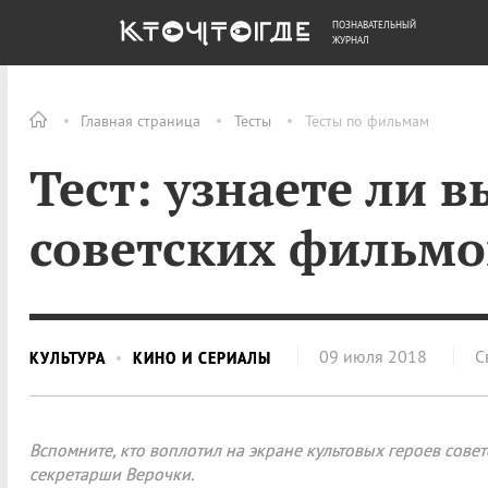
ПОЗНАВАТЕЛЬНЫЙ
ОБЩЕСТВО
ДЕНЬГИ
ЖУРНАЛ
Главная страница
Тесты
Тесты по фильмам
Тест: узнаете ли в
советских фильмо
09 июля 2018
С
КУЛЬТУРА
КИНО И СЕРИАЛЫ
Вспомните, кто воплотил на экране культовых героев сове
секретарши Верочки.