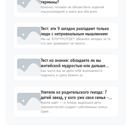
термины?
Конечно, человек не обязан быть ходячей
энциклопедией и знать все обо всем...
Тест: эти 9 загадок разгадают только
люди с нетривиальным мышлением
Мы на "КТО?ЧТО?ГДЕ?" обожаем загадки за то,
что они проверяют не просто...
Тест на знания: обладаете ли вы
житейской мудростью или дальше
«Википедии» не смотрели?
Как часто мы не даем себе возможности
подумать и сразу бежим за...
Улетели из родительского гнезда: 7
детей звезд, у кого уже своя семья -
мужья, жёны и дети
Время идёт — и теперь выросшие дети
знаменитостей создают собственные семьи.
Одни...