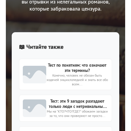
вы отрывки из нелегальных романов,
которые забраковала цензура.
📖 Читайте также
Тест по понятиям: что означают
эти термины?
Конечно, человек не обязан быть
ходячей энциклопедией и знать все обо
всем...
Тест: эти 9 загадок разгадают
только люди с нетривиальным
Мы на "КТО?ЧТО?ГДЕ?" обожаем загадки
мышлением
за то, что они проверяют не просто...