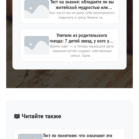
Тест на знания: обладаете ли вы
житейской мудростью или
Как часто мы не даем себе возможности
дальше «Википедии» не
подумать и сразу бежим за...
смотрели?
Улетели из родительского
гнезда: 7 детей звезд, у кого уже
своя семья - мужья, жёны и дети
Время идёт — и теперь выросшие дети
знаменитостей создают собственные
семьи. Одни...
📖 Читайте также
Тест по понятиям: что означают эти