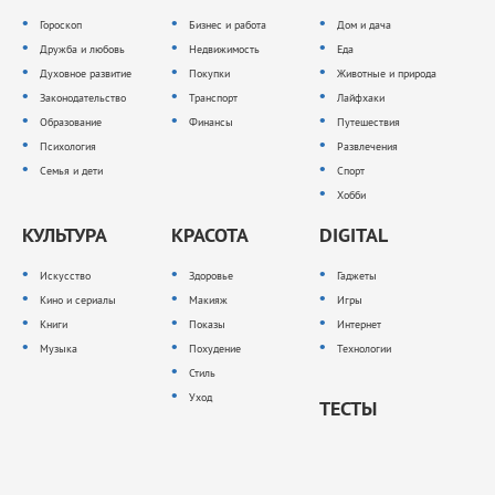
Гороскоп
Бизнес и работа
Дом и дача
Дружба и любовь
Недвижимость
Еда
Духовное развитие
Покупки
Животные и природа
Законодательство
Транспорт
Лайфхаки
Образование
Финансы
Путешествия
Психология
Развлечения
Семья и дети
Спорт
Хобби
КУЛЬТУРА
КРАСОТА
DIGITAL
Искусство
Здоровье
Гаджеты
Кино и сериалы
Макияж
Игры
Книги
Показы
Интернет
Музыка
Похудение
Технологии
Стиль
Уход
ТЕСТЫ