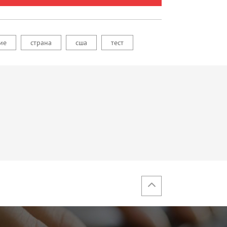
ие
страна
сша
тест