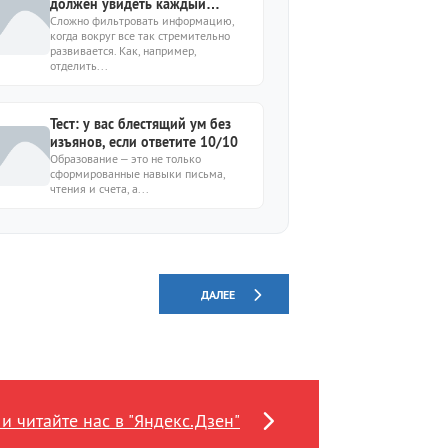
должен увидеть каждый
образованный человек
Сложно фильтровать информацию,
когда вокруг все так стремительно
развивается. Как, например,
отделить...
Тест: у вас блестящий ум без
изъянов, если ответите 10/10
Образование – это не только
сформированные навыки письма,
чтения и счета, а...
ДАЛЕЕ
и читайте нас в "Яндекс.Дзен"