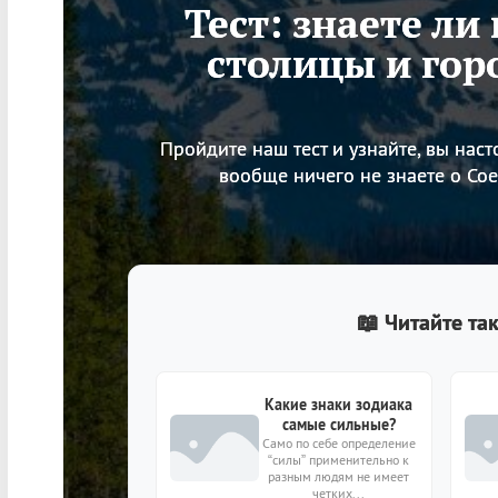
Тест: знаете ли
столицы и гор
Пройдите наш тест и узнайте, вы на
вообще ничего не знаете о Со
📖 Читайте та
Какие знаки зодиака
самые сильные?
Само по себе определение
“силы” применительно к
разным людям не имеет
четких...