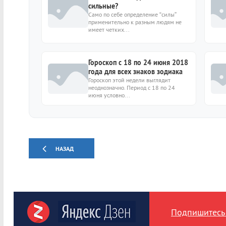
сильные?
Само по себе определение “силы”
применительно к разным людям не
имеет четких...
Гороскоп с 18 по 24 июня 2018
года для всех знаков зодиака
Гороскоп этой недели выглядит
неоднозначно. Период с 18 по 24
июня условно...
НАЗАД
Подпишитесь 