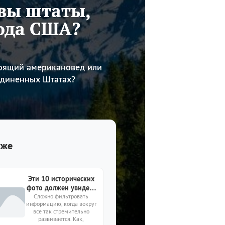
 вы штаты,
ода США?
стоящий американовед или
единенных Штатах?
кже
Эти 10 исторических
фото должен увидеть
Сложно фильтровать
каждый
информацию, когда вокруг
образованный
все так стремительно
человек
развивается. Как,