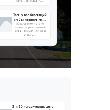
например, отделить...
Тест: у вас блестящий
ум без изъянов, если
Образование – это не
ответите 10/10
только сформированные
навыки письма, чтения и
счета, а...
Эти 10 исторических фото