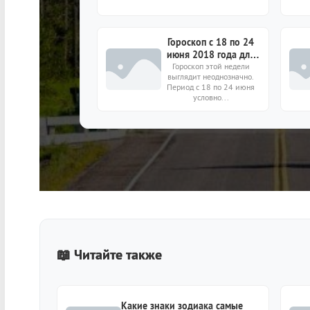
Гороскоп с 18 по 24
июня 2018 года для
всех знаков зодиака
Гороскоп этой недели
выглядит неоднозначно.
Период с 18 по 24 июня
условно...
📖 Читайте также
Какие знаки зодиака самые