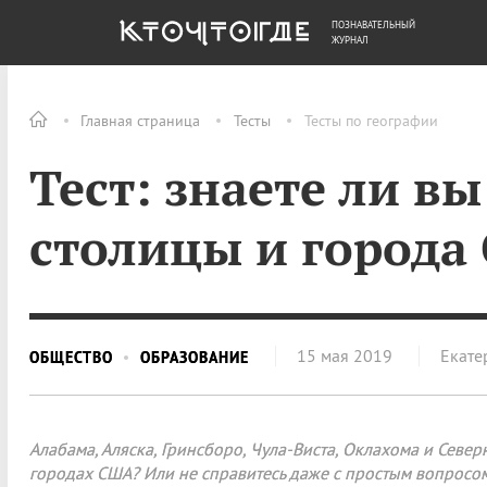
ПОЗНАВАТЕЛЬНЫЙ
ОБЩЕСТВО
ДЕНЬГИ
ЖУРНАЛ
Главная страница
Тесты
Тесты по географии
Тест: знаете ли в
столицы и города
15 мая 2019
Екате
ОБЩЕСТВО
ОБРАЗОВАНИЕ
Алабама, Аляска, Гринсборо, Чула-Виста, Оклахома и Север
городах США? Или не справитесь даже с простым вопросо