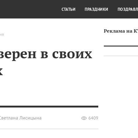
СТИЛЬ ЖИЗНИ
КУЛЬТУРА
КРА
СТАТЬИ
ПРАЗДНИКИ
ПОЗДРАВ
Реклама на 
ия
уверен в своих
х
Светлана Лисицына
6409