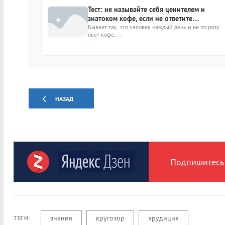
Тест: не называйте себя ценителем и
знатоком кофе, если не ответите
9https://kto-chto-gde.ru/wp-
Бывает так, что человек каждый день и не по разу
пьет кофе,...
content/themes/theme2019/img/placeholde
image.png9
НАЗАД
Подпишитесь 
знания
кругозор
эрудиция
ТЕГИ: