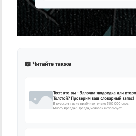
📖 Читайте также
Тест: кто вы - Эллочка-людоедка или втор
Толстой? Проверим ваш словарный запас!
В русском языке приблизительно 500 000 слов.
Много, правда? Правда, человек использует...