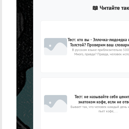
📖 Читайте та
Тест: кто вы - Эллочка-людоедка
Толстой? Проверим ваш словарн
В русском языке приблизительно 500
Много, правда? Правда, человек испо
Тест: не называйте себя цени
знатоком кофе, если не отв
Бывает так, что человек каждый день и
9https://kto-chto-gde.ru/
пьет кофе,...
content/themes/theme2019/img/p
image.png9