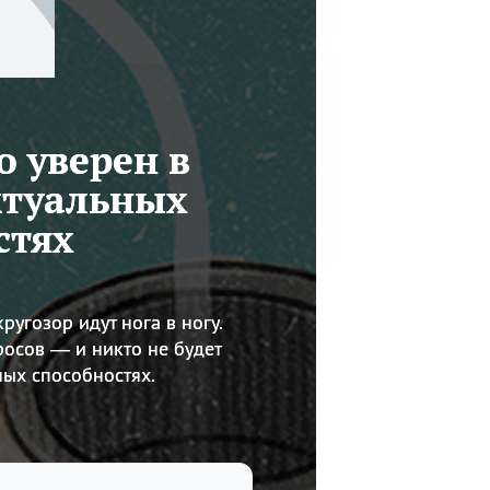
то уверен в
ктуальных
стях
кругозор идут нога в ногу.
осов — и никто не будет
ных способностях.