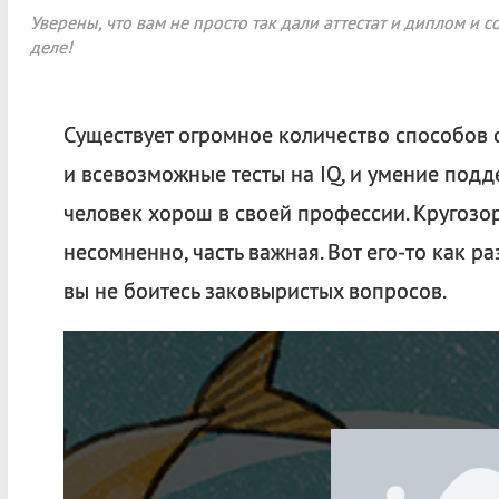
Уверены, что вам не просто так дали аттестат и диплом и с
деле!
Существует огромное количество способов о
и всевозможные тесты на IQ, и умение подде
человек хорош в своей профессии. Кругозор
несомненно, часть важная. Вот его-то как р
вы не боитесь заковыристых вопросов.