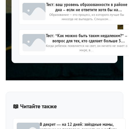
Тест: ваш уровень образованности в районе
дна – если не ответите хотя бы на
Образование – это процесс, из которого лучше бы
7https://kto-chto-gde.ru/wp-
никогда не выпадать. Слишком...
content/themes/theme2019/img/placeholder-
image.png10
Тест: “Как можно быть таким недалеким?” –
вопрос для тех, кто сделает больше 5
Когда ребенок появляется на свет, он ничего не знает о
ошибок
мире, в...
📖 Читайте также
В декрет — на 12 дней: звёздные мамы,