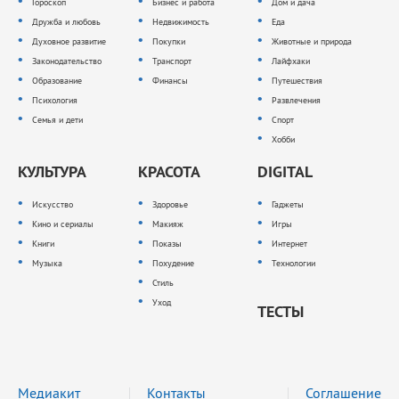
Гороскоп
Бизнес и работа
Дом и дача
Дружба и любовь
Недвижимость
Еда
Духовное развитие
Покупки
Животные и природа
Законодательство
Транспорт
Лайфхаки
Образование
Финансы
Путешествия
Психология
Развлечения
Семья и дети
Спорт
Хобби
КУЛЬТУРА
КРАСОТА
DIGITAL
Искусство
Здоровье
Гаджеты
Кино и сериалы
Макияж
Игры
Книги
Показы
Интернет
Музыка
Похудение
Технологии
Стиль
Уход
ТЕСТЫ
Медиакит
Контакты
Соглашение