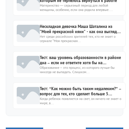
которым не терпелось вернуться к работе
Материнство — серьезный период для любой
женщины, особенно, если она родила впервые....
Нескладная девочка Маша Шаталина из
"Моей прекрасной няни" - как она выглядит
сейчас?
Нет среди российских зрителей тех, кто не знает о
сериале “Моя прекрасная...
Тест: ваш уровень образованности в районе
дна – если не ответите хотя бы на
7https://kto-chto-gde.ru/wp-
Образование – это процесс, из которого лучше бы
никогда не выпадать. Слишком...
content/themes/theme2019/img/placeholder-
image.png10
Тест: “Как можно быть таким недалеким?” –
вопрос для тех, кто сделает больше 5
ошибок
Когда ребенок появляется на свет, он ничего не знает о
мире, в...