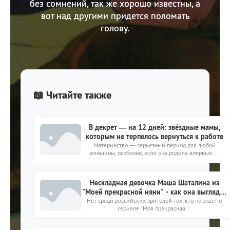
без сомнений, так же хорошо известны, а
вот над другими придется поломать
голову.
📖 Читайте также
В декрет — на 12 дней: звёздные мамы,
которым не терпелось вернуться к работе
Материнство — серьезный период для любой
женщины, особенно, если она родила впервые....
Нескладная девочка Маша Шаталина из
"Моей прекрасной няни" - как она выглядит
Нет среди российских зрителей тех, кто не знает о
сейчас?
сериале “Моя прекрасная...