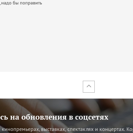
е,надо бы поправить
ь на обновления в соцсетях
кинопремьерах, выставках, спектаклях и концертах.
Ко