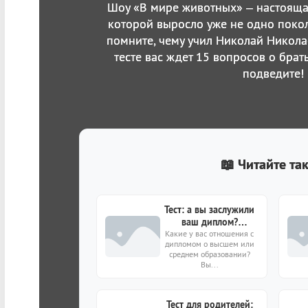
Шоу «В мире животных» – настояща
которой выросло уже не одно поко
помните, чему учил Николай Никол
тесте вас ждет 15 вопросов о бра
подведите!
📖 Читайте та
Тест: а вы заслужили
ваш диплом?
Какие у вас отношения с
Проверьте на 10
дипломом о высшем или
вопросах
среднем образовании?
Вы...
Тест для родителей: