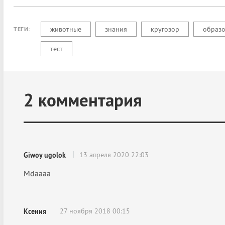
животные
знания
кругозор
образ
ТЕГИ:
тест
2
комментария
13 апреля 2020 22:03
Giwoy ugolok
Mdaaaa
27 ноября 2018 00:15
Ксения