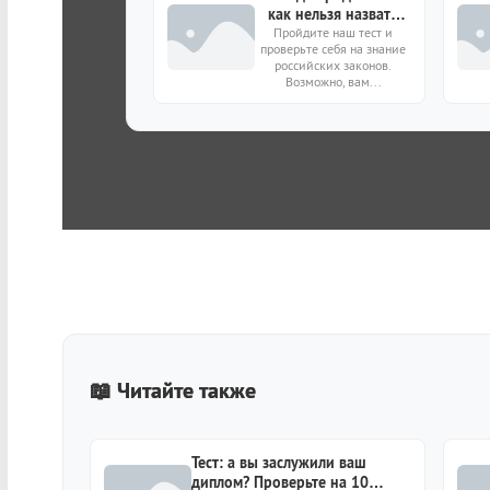
как нельзя назвать
Пройдите наш тест и
ребенка в РФ?
проверьте себя на знание
российских законов.
Возможно, вам...
📖 Читайте также
Тест: а вы заслужили ваш
диплом? Проверьте на 10