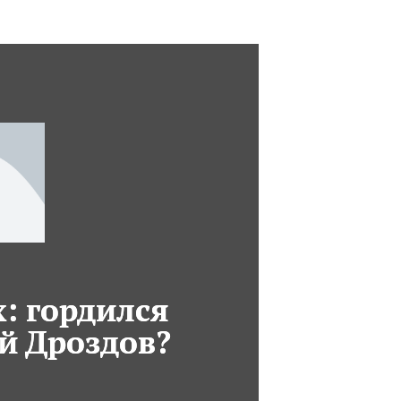
: гордился
й Дроздов?