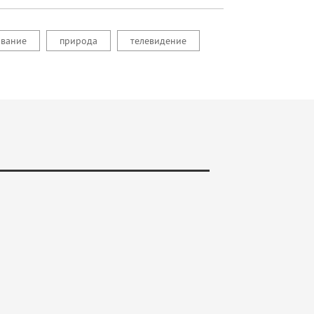
ование
природа
телевидение