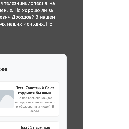
я телеэнциклопедия, на
ление. Но хорошо ли вы
аевич Дроздов? В нашем
тьях наших меньших. Не
кже
Тест: Советский Союз
гордился бы вами,
Во все времена каждое
если сделаете 0
государство ценило умных
ошибок
и образованных людей. В
России...
Тест: 15 важных