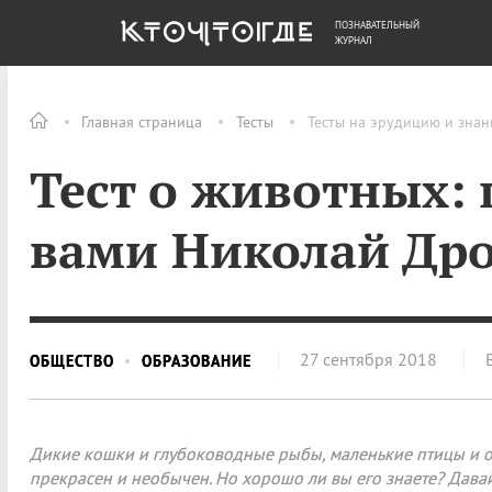
ПОЗНАВАТЕЛЬНЫЙ
ОБЩЕСТВО
ДЕНЬГИ
ЖУРНАЛ
Главная страница
Тесты
Тесты на эрудицию и знан
Тест о животных: 
вами Николай Дро
27 сентября 2018
ОБЩЕСТВО
ОБРАЗОВАНИЕ
Дикие кошки и глубоководные рыбы, маленькие птицы и 
прекрасен и необычен. Но хорошо ли вы его знаете? Дава