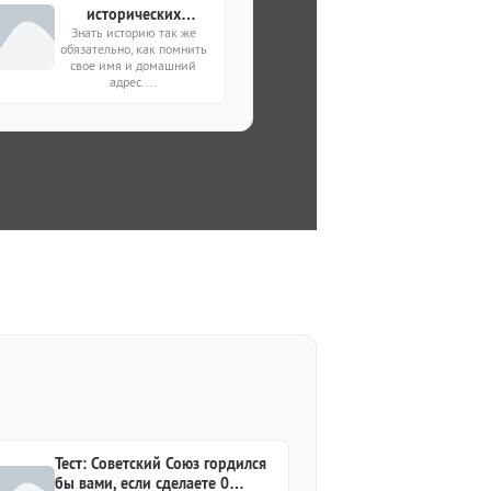
исторических
вопросов — помните
Знать историю так же
обязательно, как помнить
ли вы детали
свое имя и домашний
прошлого?
адрес....
Тест: Советский Союз гордился
бы вами, если сделаете 0